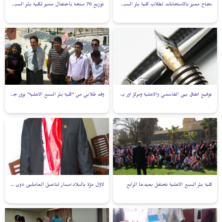
نجاح مميز بالامتحانات لطلاب كلية بئر السبع الاهلية
توزيع 76 منحة باحتفال مميز لكلية بئـر السبع الأهلية
توقيع اتفاق بين القاسمي والاهلية ومركز اور يهودا
وفد طلابي من "كلية بئر السبع الاهلية" يزور جامعة النجاح الوطنية
كلية بئر السبع الاهلية تحتفل بعيدها الرابع
لأوّل مرّة بالبلاد:مسار لتأهيل العاملين دون بسيخومتري