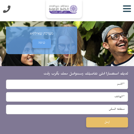
מערכת שאילת"א
כניסה
لديك استفسار!
املئ تفاصيلك وسنتواصل معك بأقرب وقت
ارسل