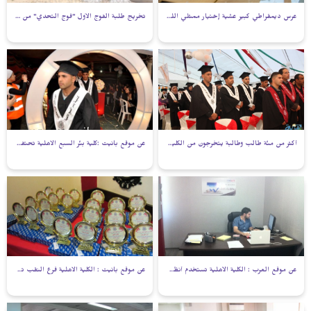
عرس ديمقراطي كبير عشية إختيار ممثلي اللجنة الطلابية في الكلية الأهلية
تخريج طلبة الفوج الأول "فوج التحدي" من كلية بئر السبع الأهلية
أكثر من مئة طالب وطالبة يتخرجون من الكلية الأهلية فرع بئر السبع
عن موقع بانيت :كلية بئر السبع الاهلية تحتفل بتخريج الفوج الاول
عن موقع العرب : الكلية الأهلية تستخدم أنظمة تكنولوجية جديدة إدارية وخدماتية
عن موقع بانيت : الكلية الاهلية فرع النقب تقيم امسية تكريمية