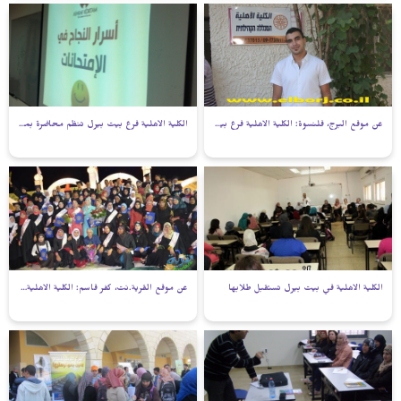
عن موقع البرج، قلنسوة: الكلية الاهلية فرع بيت بيرل تحقق الاكاديمية برعاية اهلية ونجاحات فاقت كل التوقعات
الكلية الأهلية فرع بيت بيرل تنظم محاضرة بموضوع أسرار النجاح في الامتحانات
الكلية الاهلية في بيت بيرل تستقبل طلابها
عن موقع القرية.نت، كفر قاسم: الكلية الاهلية تكرم الفوج الثاني من طلابها الخريجين