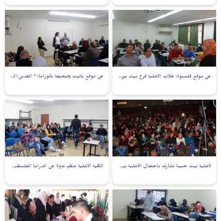
عن موقع قلنسوة: طلاب الاهلية فرع بيت بيرل يشقون طريقهم الى التمريض
عن موقع بانيت وصحيفة بانوراما: " القدس:الجامعة المفتوحة الاسرائيلية تزور الكلية الأهلية"
لاهلية بيت حنينا تشارك باحتفال الاهلية بيت بيرل
الكلية الاهلية تنظم ندوة عن الدراما الفلسطينية