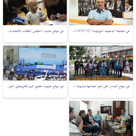
عن صحيفة "يديعوت احرونوت": קול קורא ללמוד, ללמוד: עדנאן סעיד עושה מהפכה חינוכית במגזר הבדואי
عن موقع بانيت: "مجلس الطلاب بالاهلية في بئر السبع يزور الدوابشة"
عن موقع المدار: على ضوء نجاحها وتميزها اقبال كبير على التسجيل في الكلية العربية الاهلية (بيت- بيرل)
عن موقع جنوب: حضور كبير للخريجين العرب في حفل التخريج بالجامعة المفتوحة