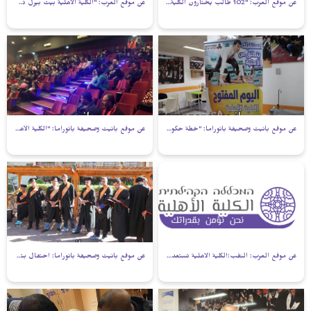
عن موقع العرب: "102 طالب يختارون الكلية الاهلية - بئر السبع وما زال التسجيل مستمراً"
عن موقع العرب: "الكلية الاهلية بيت بيرل تستعد لتخريج طلابها للقب الاول بامتياز"
عن موقع بانيت وصحيفة بانوراما: "خطة حكومية لدعم الطلاب العرب بتخصصات جديدة"
عن موقع بانيت وصحيفة بانوراما: "الكلية الأهلية تكرم طلابها المتفوقين"
عن موقع العرب: النقب:الكلية الاهلية تستعد لتكريم الفوج الثالث
عن موقع بانيت وصحيفة بانوراما: احتفال بتخريج كوكبة من طلاب الكلية الاهلية ببيت بيرل