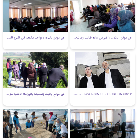
عن موقع المكان : أكثر من 130 طالب وطالبة في اليوم المفتوح في الكلية الأهلية فرع النقب
عن موقع بانيت : تواجد مكثف في اليوم المفتوح بالكلية الأهلية بالنقب
ידיעות אחרונות : החזון: אוניברסיטה ערבית ראשונה בישראל
عن موقع بانيت وصحيفة بانوراما: الأهلية بئر السبع وبيت بيرل في يوم ترفيهي