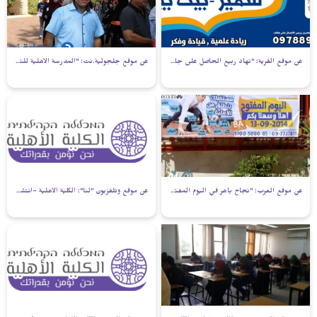
عن موقع القرية: "نهاد ربيع الحاصل على جائزة المعلم الاول في البلاد يتولى ادارة المدرسة الاهلية للتميز بيت بيرل"
عن موقع جلجولية.نت: "المدرسة الأهلية للتميز- بيت بيرل تخطو أولى خطواتها استعداداً للعام الدراسي الجديد"
عن موقع العرب: "نجاح باهر في اليوم المفتوح في الكلية الاهلية بيت بيرل"
عن موقع وتلفزيون "لنا": الكلية الأهلية -انتشار قطري من عكا، حيفا، يافا، اللد والرملة مروراً بالقدس وحتى النقب